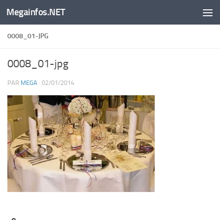
Megainfos.NET
Skip to content
0008_01-JPG
0008_01-jpg
PAR
MEGA
·
02/01/2014