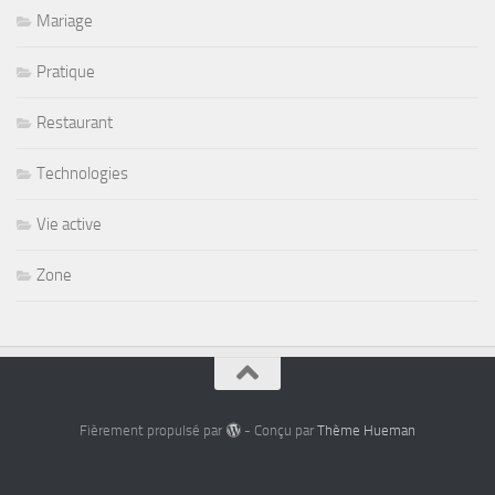
Mariage
Pratique
Restaurant
Technologies
Vie active
Zone
Fièrement propulsé par
- Conçu par
Thème Hueman