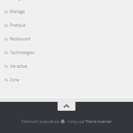
Mariage
Pratique
Restaurant
Technologies
Vie active
Zone
Fièrement propulsé par
- Conçu par
Thème Hueman