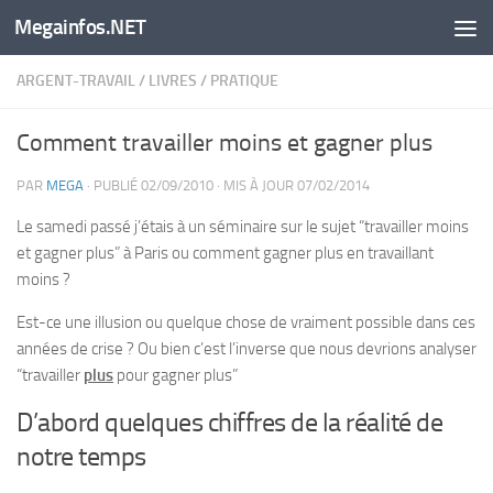
Megainfos.NET
Skip to content
ARGENT-TRAVAIL
/
LIVRES
/
PRATIQUE
Comment travailler moins et gagner plus
PAR
MEGA
· PUBLIÉ
02/09/2010
· MIS À JOUR
07/02/2014
Le samedi passé j’étais à un séminaire sur le sujet “
travailler moins
et gagner plus
” à Paris ou comment gagner plus en travaillant
moins ?
Est-ce une illusion ou quelque chose de vraiment possible dans ces
années de crise ? Ou bien c’est l’inverse que nous devrions analyser
“travailler
plus
pour gagner plus”
D’abord quelques chiffres de la réalité de
notre temps