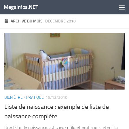
Megainfos.NET
Skip to content
ARCHIVE DU MOIS :
DÉCEMBRE 2010
BIEN ÊTRE
/
PRATIQUE
16/12/2010
Liste de naissance : exemple de liste de
naissance complète
Une liste de naissance est super utile et pratique, surtout la