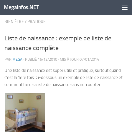
Megainfos.NET
Skip to content
BIEN ÊTRE
/
PRATIQUE
Liste de naissance : exemple de liste de
naissance complète
PAR
MEGA
· PUBLIÉ
16/12/2010
· MIS À JOUR
07/01/2014
Une liste de naissance est super utile et pratique, surtout quand
c’est la 1ère fois. Ci-dessous un exemple de liste de naissance et
comment faire sa liste de naissance sans rien oublier.