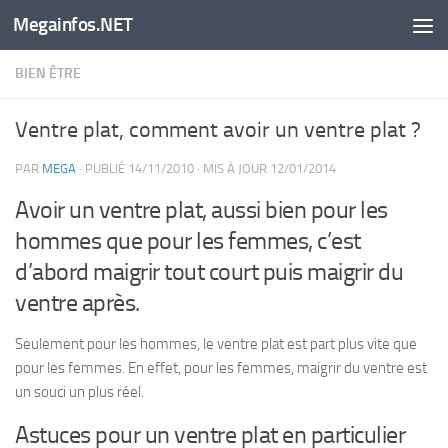
Megainfos.NET
Skip to content
BIEN ÊTRE
Ventre plat, comment avoir un ventre plat ?
PAR
MEGA
· PUBLIÉ
14/11/2010
· MIS À JOUR
12/01/2014
Avoir un ventre plat, aussi bien pour les
hommes que pour les femmes, c’est
d’abord maigrir tout court puis maigrir du
ventre après.
Seulement pour les hommes, le ventre plat est part plus vite que
pour les femmes. En effet, pour les femmes, maigrir du ventre est
un souci un plus réel.
Astuces pour un ventre plat en particulier