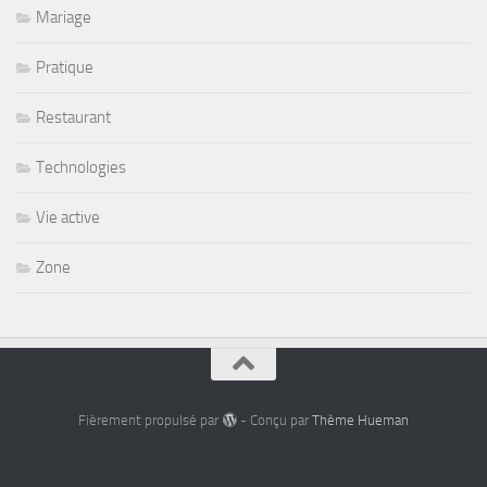
Mariage
Pratique
Restaurant
Technologies
Vie active
Zone
Fièrement propulsé par
- Conçu par
Thème Hueman