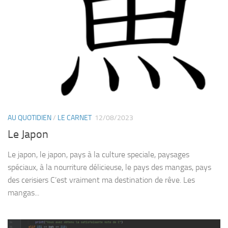
AU QUOTIDIEN
/
LE CARNET
12/08/2023
Le Japon
Le japon, le japon, pays à la culture speciale, paysages
spéciaux, à la nourriture délicieuse, le pays des mangas, pays
des cerisiers C’est vraiment ma destination de rêve. Les
mangas...