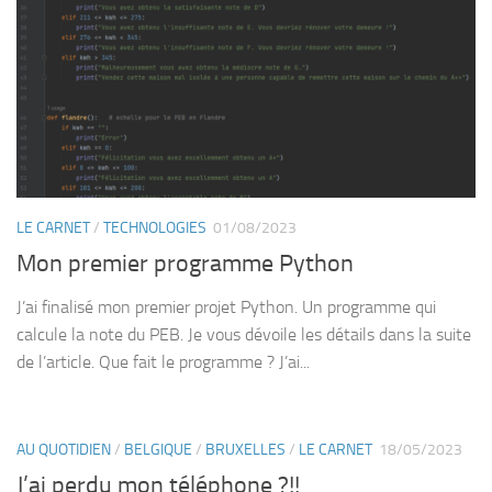
LE CARNET
/
TECHNOLOGIES
01/08/2023
Mon premier programme Python
J’ai finalisé mon premier projet Python. Un programme qui
calcule la note du PEB. Je vous dévoile les détails dans la suite
de l’article. Que fait le programme ? J’ai...
AU QUOTIDIEN
/
BELGIQUE
/
BRUXELLES
/
LE CARNET
18/05/2023
J’ai perdu mon téléphone ?!!