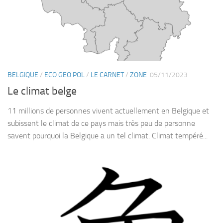
BELGIQUE
/
ECO GEO POL
/
LE CARNET
/
ZONE
05/11/2023
Le climat belge
11 millions de personnes vivent actuellement en Belgique et
subissent le climat de ce pays mais très peu de personne
savent pourquoi la Belgique a un tel climat. Climat tempéré...