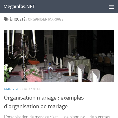
Megainfos.NET
Skip to content
ÉTIQUETÉ :
ORGANISER MARIAGE
MARIAGE
03/01/2014
Organisation mariage : exemples
d’organisation de mariage
L’organisation de mariage c’est : + de planning – de surprises