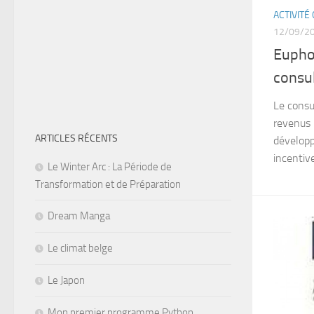
ACTIVIT
12/09/2
Eupho
consu
Le consu
revenus 
ARTICLES RÉCENTS
développ
incentiv
Le Winter Arc : La Période de
Transformation et de Préparation
Dream Manga
Le climat belge
Le Japon
Mon premier programme Python