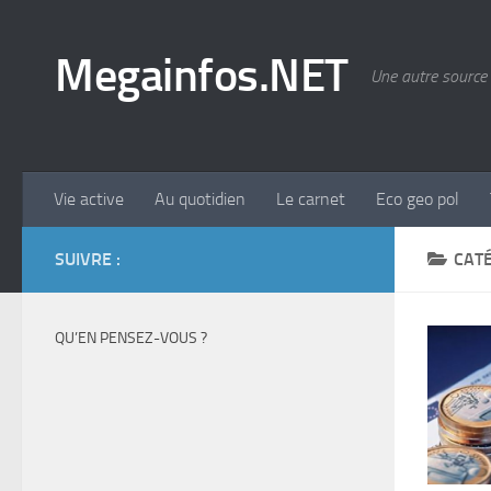
Skip to content
Megainfos.NET
Une autre source 
Vie active
Au quotidien
Le carnet
Eco geo pol
SUIVRE :
CATÉ
QU’EN PENSEZ-VOUS ?