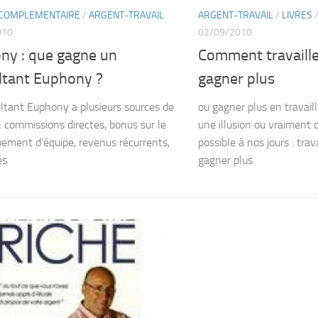
É COMPLEMENTAIRE
/
ARGENT-TRAVAIL
ARGENT-TRAVAIL
/
LIVRES
010
02/09/2010
ny : que gagne un
Comment travaille
ltant Euphony ?
gagner plus
ltant Euphony a plusieurs sources de
ou gagner plus en travail
: commissions directes, bonus sur le
une illusion ou vraiment
ement d’équipe, revenus récurrents,
possible à nos jours : trav
es
gagner plus