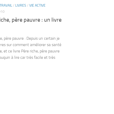
TRAVAIL
/
LIVRES
/
VIE ACTIVE
010
iche, père pauvre : un livre
e, père pauvre : Depuis un certain je
livres sur comment améliorer sa santé
e, et ce livre Père riche, père pauvre
uquin à lire car très facile et très