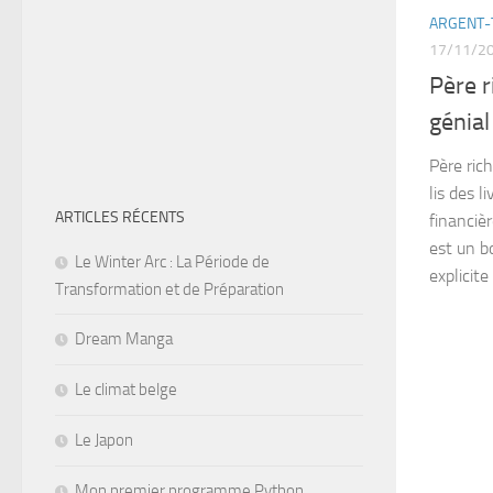
ARGENT-
17/11/2
Père r
génial
Père rich
lis des 
ARTICLES RÉCENTS
financièr
est un bo
Le Winter Arc : La Période de
explicite
Transformation et de Préparation
Dream Manga
Le climat belge
Le Japon
Mon premier programme Python