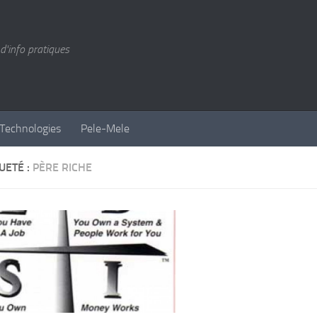
d'info pratiques
Technologies
Pele-Mele
UETÉ :
PÈRE RICHE