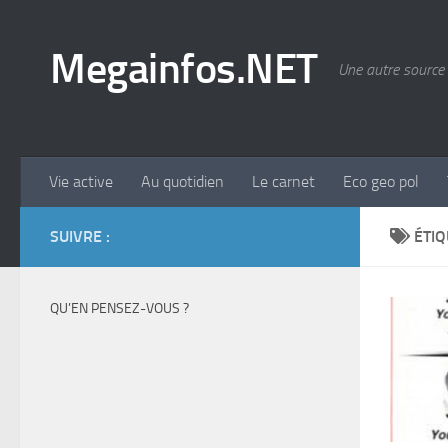
Skip to content
Megainfos.NET
Une autre source 
Vie active
Au quotidien
Le carnet
Eco geo pol
SUIVRE :
ÉTIQ
QU’EN PENSEZ-VOUS ?