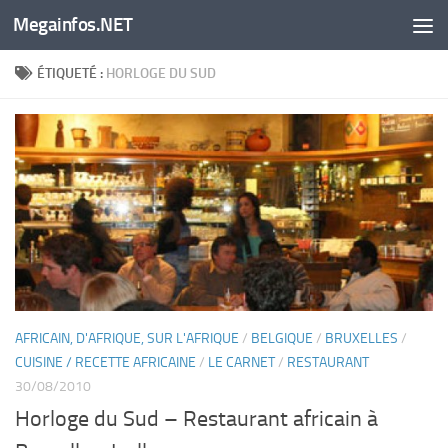
Megainfos.NET
Skip to content
ÉTIQUETÉ :
HORLOGE DU SUD
AFRICAIN, D'AFRIQUE, SUR L'AFRIQUE
/
BELGIQUE
/
BRUXELLES
/
CUISINE / RECETTE AFRICAINE
/
LE CARNET
/
RESTAURANT
30/08/2010
Horloge du Sud – Restaurant africain à