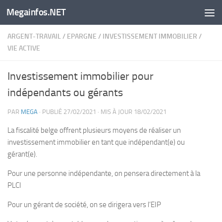
Megainfos.NET
Skip to content
ARGENT-TRAVAIL
/
EPARGNE
/
INVESTISSEMENT IMMOBILIER
/
VIE ACTIVE
Investissement immobilier pour
indépendants ou gérants
PAR
MEGA
· PUBLIÉ
27/02/2021
· MIS À JOUR
18/02/2021
La fiscalité belge offrent plusieurs moyens de réaliser un
investissement immobilier en tant que indépendant(e) ou
gérant(e).
Pour une personne indépendante, on pensera directement à la
PLCI
Pour un gérant de société, on se dirigera vers l’EIP